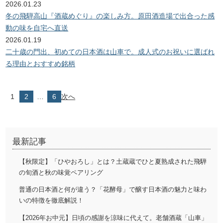
2026.01.23
冬の飛騨高山『酒蔵めぐり』の楽しみ方。原田酒造場で出合った感
動の味を自宅へ直送
2026.01.19
二十歳の門出、初めての日本酒は山車で。成人式のお祝いに選ばれ
る理由とおすすめ銘柄
1
2
…
6
次へ
投
稿
の
最新記事
ペ
【秋限定】「ひやおろし」とは？土蔵蔵でひと夏熟成された飛騨
ー
の旬酒と秋の味覚ペアリング
ジ
普通の日本酒と何が違う？「花酵母」で醸す日本酒の魅力と味わ
いの特徴を徹底解説！
送
【2026年お中元】日頃の感謝を涼味に代えて。老舗酒蔵「山車」