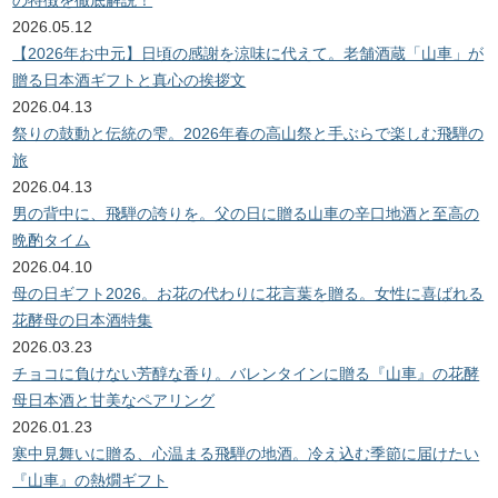
2026.05.12
【2026年お中元】日頃の感謝を涼味に代えて。老舗酒蔵「山車」が
贈る日本酒ギフトと真心の挨拶文
2026.04.13
祭りの鼓動と伝統の雫。2026年春の高山祭と手ぶらで楽しむ飛騨の
旅
2026.04.13
男の背中に、飛騨の誇りを。父の日に贈る山車の辛口地酒と至高の
晩酌タイム
2026.04.10
母の日ギフト2026。お花の代わりに花言葉を贈る。女性に喜ばれる
花酵母の日本酒特集
2026.03.23
チョコに負けない芳醇な香り。バレンタインに贈る『山車』の花酵
母日本酒と甘美なペアリング
2026.01.23
寒中見舞いに贈る、心温まる飛騨の地酒。冷え込む季節に届けたい
『山車』の熱燗ギフト