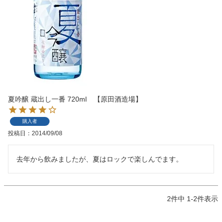
夏吟醸 蔵出し一番 720ml 【原田酒造場】
購入者
投稿日
2014/09/08
去年から飲みましたが、夏はロックで楽しんでます。
2
件中
1
-
2
件表示