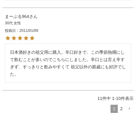
まーぶる964
30代
女性
投稿日
2011/01/09
日本酒好きの祖父用に購入。辛口好きで、この季節熱燗にし
て飲むことが多いのでこちらにしました。辛口とは言え辛す
ぎず、すっきりと飲みやすくて 祖父以外の親戚にも好評でし
た。　
11
件中
1
-
10
件表示
1
2