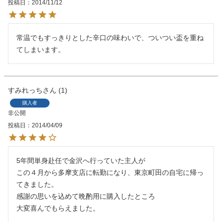
投稿日
2014/11/12
常温でもすっきりとした辛口の味わいで、ついつい盃を重ね
てしまいます。
すみれっち
1
購入者
非公開
投稿日
2014/04/09
5年間単身赴任で金沢へ行っていた主人が

この４月から多摩支店に転勤になり、東京町田の自宅に帰っ
てきました。

感謝の思いを込めて晩酌用に購入したところ

大変喜んでもらえました。