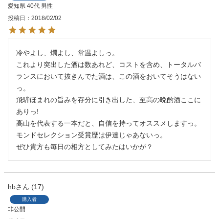
愛知県
40代
男性
投稿日
2018/02/02
冷やよし、燗よし、常温よしっ。

これより突出した酒は数あれど、コストを含め、トータルバ
ランスにおいて抜きんでた酒は、この酒をおいてそうはない
っ。

飛騨ほまれの旨みを存分に引き出した、至高の晩酌酒ここに
ありっ!

高山を代表する一本だと、自信を持ってオススメしますっ。

モンドセレクション受賞歴は伊達じゃあないっ。

ぜひ貴方も毎日の相方としてみたはいかが？
hb
17
購入者
非公開