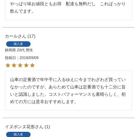
やっぱり味お値段ともお得　配達も無料だし　こればっかり
飲んでます。
カール
17
購入者
静岡県
20代
男性
投稿日
2018/09/09
山車の定番酒で年中手に入るゆえに今までわざわざ買ってい
なかったのですが、あらためて山車は定番酒でも十二分に旨
いと認識しました。コストパフォーマンスも素晴らしく、初
めての方には是非おすすめします。
イヌボンヌ花形
1
購入者