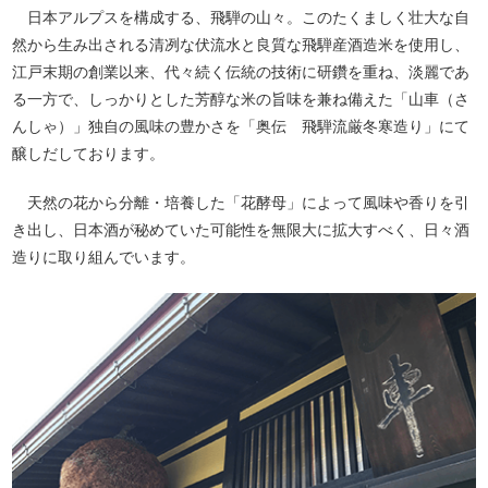
日本アルプスを構成する、飛騨の山々。このたくましく壮大な自
然から生み出される清冽な伏流水と良質な飛騨産酒造米を使用し、
江戸末期の創業以来、代々続く伝統の技術に研鑽を重ね、淡麗であ
る一方で、しっかりとした芳醇な米の旨味を兼ね備えた「山車（さ
んしゃ）」独自の風味の豊かさを「奥伝 飛騨流厳冬寒造り」にて
醸しだしております。
天然の花から分離・培養した「花酵母」によって風味や香りを引
き出し、日本酒が秘めていた可能性を無限大に拡大すべく、日々酒
造りに取り組んでいます。