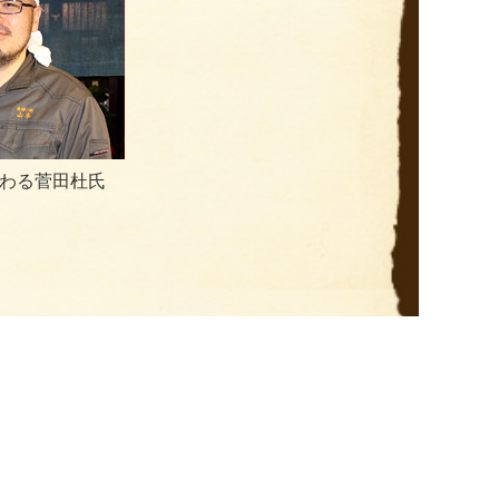
だわる菅田杜氏