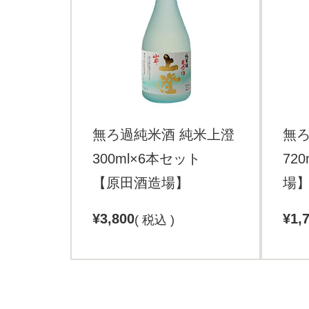
無ろ過純米酒 純米上澄
無ろ
300ml×6本セット
72
【原田酒造場】
場
¥
3,800
¥
1,
税込