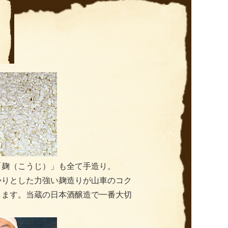
「麹（こうじ）」も全て手造り。
かりとした力強い麹造りが山車のコク
します。当蔵の日本酒醸造で一番大切