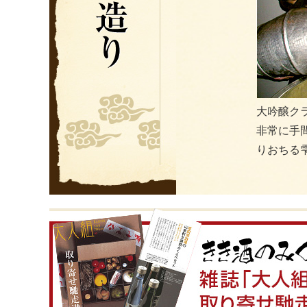
大吟醸ク
非常に手
りおちる