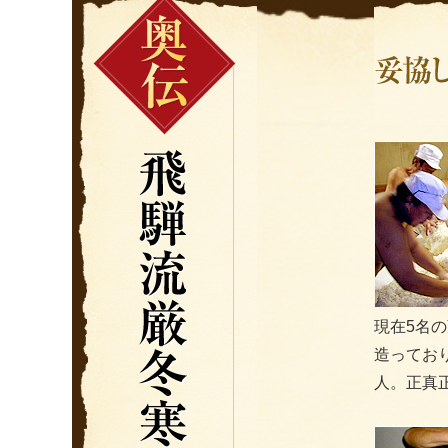
現在5名
造ってお
人。正真