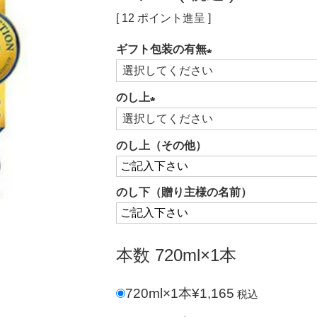
[
12
ポイント進呈 ]
ギフト包装の有無
(必
須)
のし上
(必
須)
のし上（その他）
のし下（贈り主様の名前）
本数
720ml×1本
720ml×1本
¥
1,165
税込