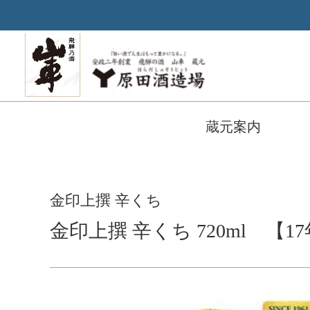
蔵元案内
金印上撰 辛くち
金印上撰 辛くち 720ml 