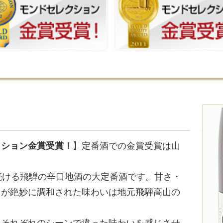
クション金賞受賞！
】定番酒での金賞受賞は山
続ける飛騨の辛口地酒の大定番酒です。甘さ・
スが絶妙に調和された味わいは地元飛騨高山の
。