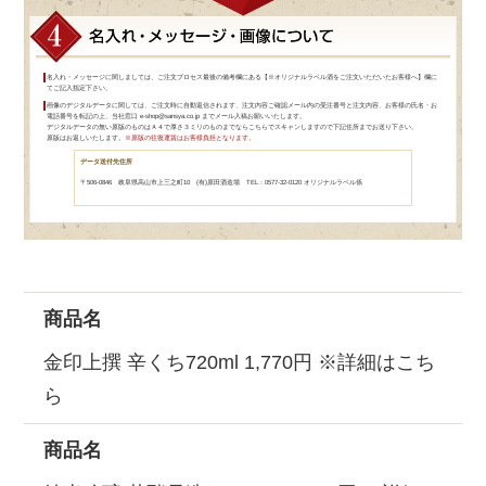
名入れ・メッセージに関しましては、ご注文プロセス最後の備考欄にある【※オリジナルラベル酒をご注文いただいたお客様へ】欄に
てご記入指定下さい。
画像のデジタルデータに関しては、ご注文時に自動返信されます、注文内容ご確認メール内の受注番号と注文内容、お客様の氏名・お
電話番号を転記の上、当社窓口
e-shop@sansya.co.jp
までメール入稿お願いいたします。
デジタルデータの無い原版のものはＡ４で厚さ３ミリのものまでならこちらでスキャンしますので下記住所までお送り下さい。
原版はお返しいたします。
※原版の往復運賃はお客様負担となります。
データ送付先住所
〒506-0846 岐阜県高山市上三之町10 (有)原田酒造場 TEL：0577-32-0120 オリジナルラベル係
商品名
金印上撰 辛くち720ml 1,770円 ※
詳細はこち
ら
商品名