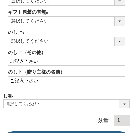
(必
須)
ギフト包装の有無
(必
須)
のし上
(必
須)
のし上（その他）
のし下（贈り主様の名前）
お酒
(必
須)