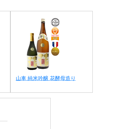
山車 純米吟醸 花酵母造り