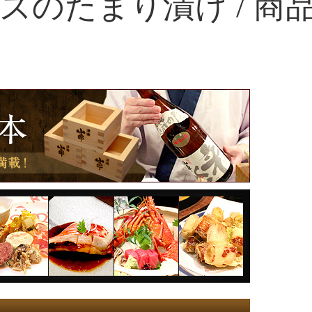
ズのたまり漬け / 商