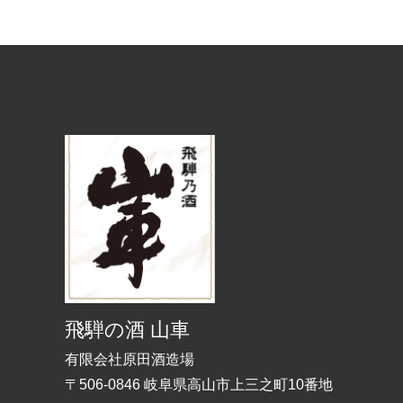
飛騨の酒 山車
有限会社原田酒造場
〒506-0846 岐阜県高山市上三之町10番地