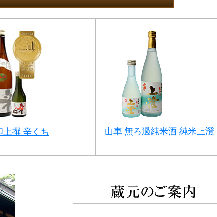
山車 無ろ過純米酒 純米上澄
印上撰 辛くち