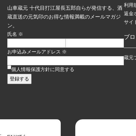
利用
山車蔵元 十代目打江屋長五郎自らが発信する、酒
返金
蔵直送の元気印のお得な情報満載のメールマガジ
サイ
ン。
氏名 ※
ブロ
お申込みメールアドレス ※
蔵元
個人情報保護方針に同意する