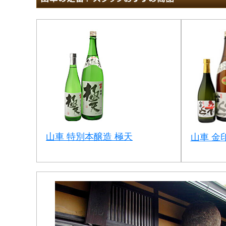
山車 特別本醸造 極天
山車 金