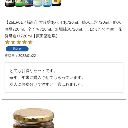
【25EF01／福箱】大吟醸あべりあ720ml、純米上澄720ml、純米
吟醸720ml、辛くち720ml、無垢純米720ml、しぼりたて本生 花
酵母造り720ml【原田酒造場】
購入者
投稿日
2022/01/22
とてもお得なセットです。

毎年、年末に購入させてもらっています。

友人にお裾分けで渡すと、喜ばれました。