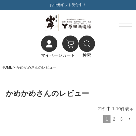
お中元ギフト受付中！
マイページ
カート
検索
HOME
かめかめさんのレビュー
かめかめさんのレビュー
21
件中
1
-
10
件表示
1
2
3