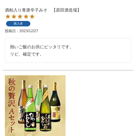
酒粕入り青唐辛子みそ 【原田酒造場】
購入者
投稿日
2023/12/27
熱いご飯のお供にピッタリです。

リピ、確定です。