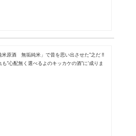
原酒　無垢純米」で昔を思い出させた”之だ !! 
れも”心配無く選べるよのキッカケの酒”に’成りま