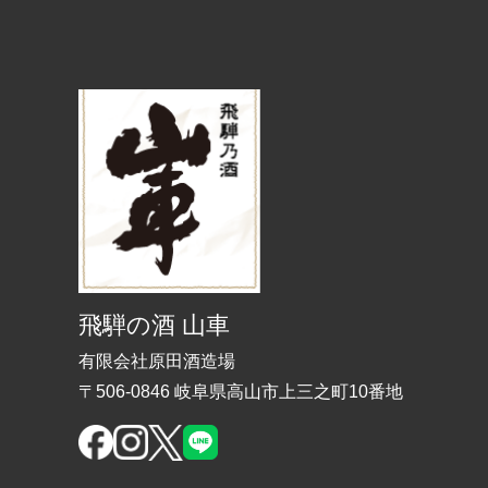
飛騨の酒 山車
有限会社原田酒造場
〒506-0846 岐阜県高山市上三之町10番地