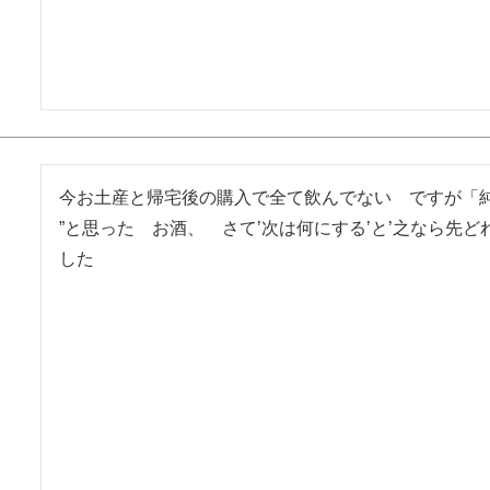
今お土産と帰宅後の購入で全て飲んでない　ですが「純米
”と思った　お酒、　さて’次は何にする’と’之なら先ど
した