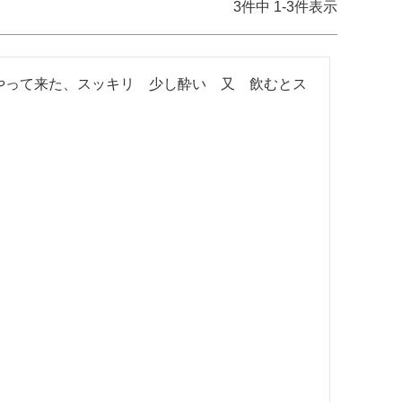
3
件中
1
-
3
件表示
やって来た、スッキリ　少し酔い　又　飲むとス