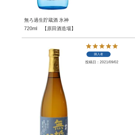
無ろ過生貯蔵酒 氷神
720ml 【原田酒造場】
購入者
投稿日
2021/09/02