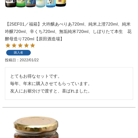
【25EF01／福箱】大吟醸あべりあ720ml、純米上澄720ml、純米
吟醸720ml、辛くち720ml、無垢純米720ml、しぼりたて本生 花
酵母造り720ml【原田酒造場】
購入者
投稿日
2022/01/22
とてもお得なセットです。

毎年、年末に購入させてもらっています。

友人にお裾分けで渡すと、喜ばれました。