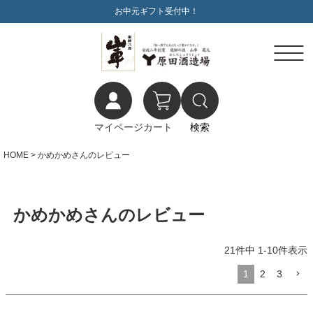
お中元ギフト受付中！
マイページ
カート
検索
HOME
かめかめさんのレビュー
かめかめさんのレビュー
21
件中
1
-
10
件表示
1
2
3