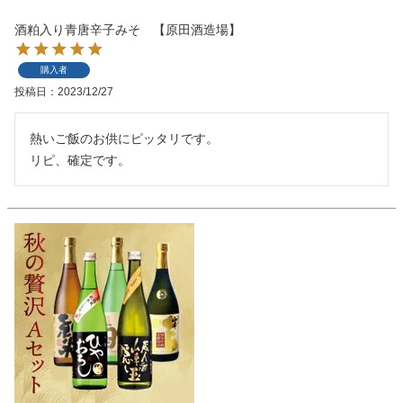
酒粕入り青唐辛子みそ 【原田酒造場】
購入者
投稿日
2023/12/27
熱いご飯のお供にピッタリです。

リピ、確定です。