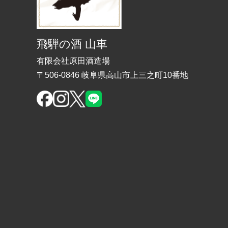
飛騨の酒 山車
有限会社原田酒造場
〒506-0846 岐阜県高山市上三之町10番地