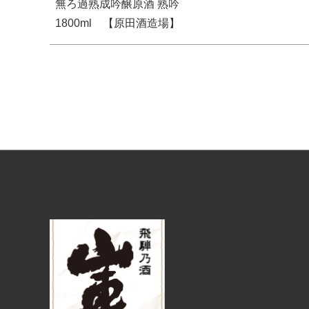
無ろ過熟成吟醸原酒 熟吟
1800ml 【原田酒造場】