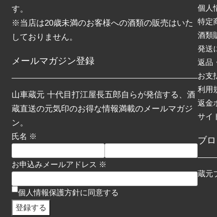
個人
す。
特定
※当店は20歳未満のお客様への酒類の販売はいた
酒類
しておりません。
発送
メールマガジン登録
返品
お支
利用
山車蔵元 十代目打江屋長五郎自らが発信する、酒
返金
蔵直送の元気印のお得な情報満載のメールマガジ
サイ
ン。
氏名 ※
ブロ
お申込みメールアドレス ※
蔵元
個人情報保護方針に同意する