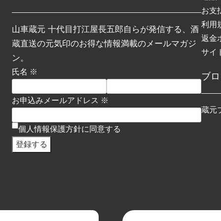
お支
利用
山車蔵元 十代目打江屋長五郎自らが発信する、酒
返金
蔵直送の元気印のお得な情報満載のメールマガジ
サイ
ン。
氏名 ※
ブロ
お申込みメールアドレス ※
蔵元
個人情報保護方針に同意する