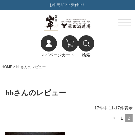
お中元ギフト受付中！
マイページ
カート
検索
HOME
hbさんのレビュー
hbさんのレビュー
17
件中
11
-
17
件表示
1
2