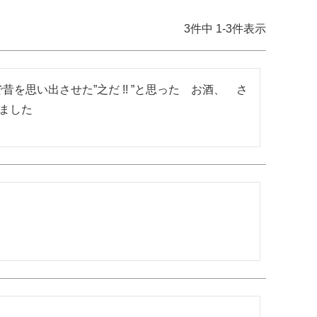
3
件中
1
-
3
件表示
思い出させた”之だ !! ”と思った　お酒、　さ
りました