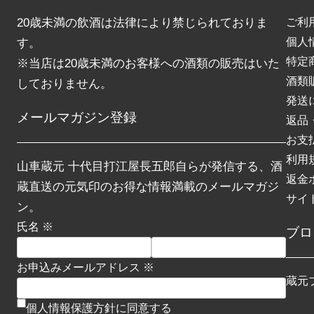
20歳未満の飲酒は法律により禁じられておりま
ご利
個人
す。
特定
※当店は20歳未満のお客様への酒類の販売はいた
酒類
しておりません。
発送
メールマガジン登録
返品
お支
利用
山車蔵元 十代目打江屋長五郎自らが発信する、酒
返金
蔵直送の元気印のお得な情報満載のメールマガジ
サイ
ン。
氏名 ※
ブロ
お申込みメールアドレス ※
蔵元
個人情報保護方針に同意する