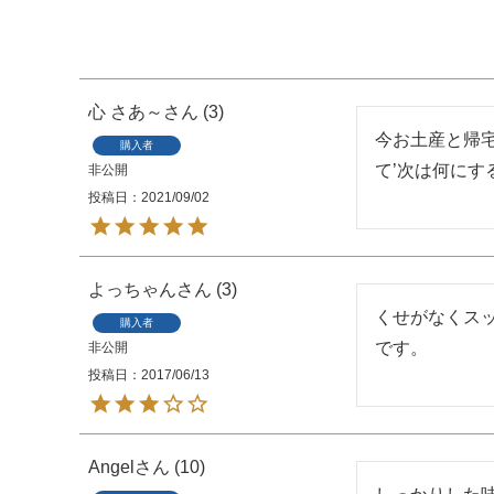
心 さあ～
3
今お土産と帰宅
購入者
て’次は何にす
非公開
投稿日
2021/09/02
よっちゃん
3
くせがなくスッ
購入者
です。
非公開
投稿日
2017/06/13
Angel
10