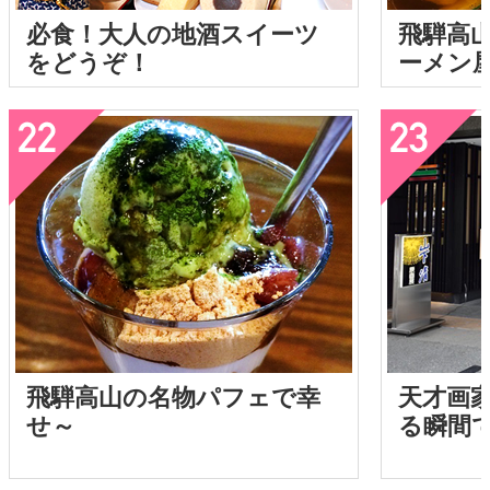
必食！大人の地酒スイーツ
飛騨高
をどうぞ！
ーメン
飛騨高山の名物パフェで幸
天才画
せ～
る瞬間