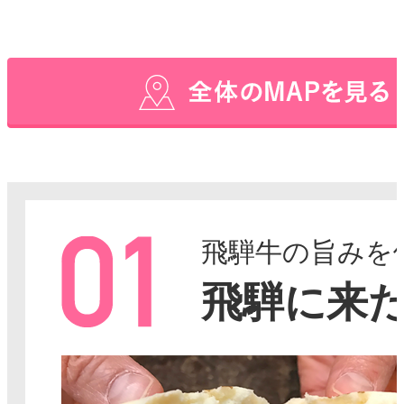
飛騨牛の旨みを
飛騨に来