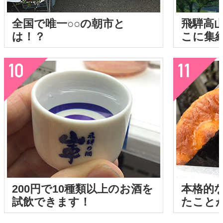
全国で唯一○○の朝市と
飛騨高
は！？
こに集
200円で10種類以上のお酒を
本格的
試飲できます！
たこと