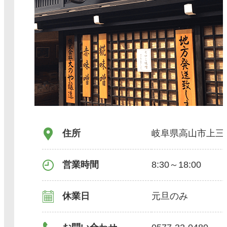
住所
岐阜県高山市上三
営業時間
8:30～18:00
休業日
元旦のみ