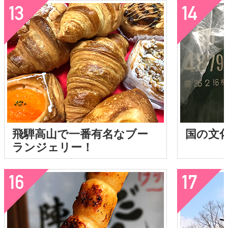
飛騨高山で一番有名なブー
国の文化
ランジェリー！