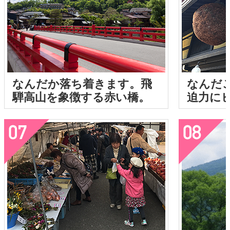
なんだか落ち着きます。飛
なんだ
騨高山を象徴する赤い橋。
迫力に