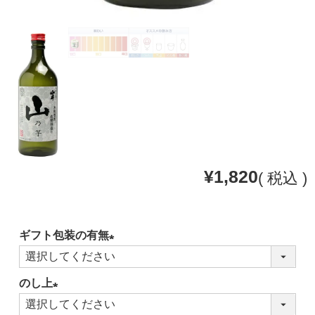
¥
1,820
税込
ギフト包装の有無
(必
須)
のし上
(必