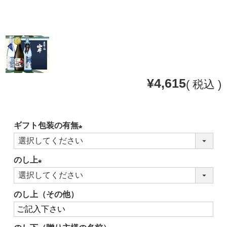
¥
4,615
税込
ギフト包装の有無
(必
須)
のし上
(必
須)
のし上（その他）