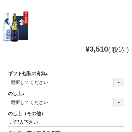
¥
3,510
税込
ギフト包装の有無
(必
須)
のし上
(必
須)
のし上（その他）