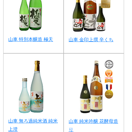
山車 特別本醸造 極天
山車 金印上撰 辛くち
山車 無ろ過純米酒 純米
山車 純米吟醸 花酵母造
上澄
り