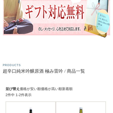
"美味い酒″にこだわる菅田杜氏
PRODUCTS
超辛口純米吟醸原酒 極み雷吟 / 商品一覧
並び替え
価格が安い順
価格が高い順
新着順
2
件中
1
-
2
件表示