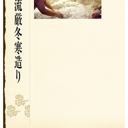
現在5名の蔵人にて冬季醸造にこだわり手
造りを基本に造っております。杜氏をは
じめとして蔵人全員が飛騨人。正真正銘
の「飛騨の酒」を醸しております。
日本酒の心臓部「麹（こうじ）」も全て
手造り。
杜氏入魂のしっかりとした力強い麹造り