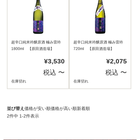
超辛口純米吟醸原酒 極み雷吟
超辛口純米吟醸原酒 極み雷吟
1800ml 【原田酒造場】
720ml 【原田酒造場】
¥
3,530
¥
2,075
税込
〜
税込
〜
在庫切れ
在庫切れ
並び替え
価格が安い順
価格が高い順
新着順
2
件中
1
-
2
件表示