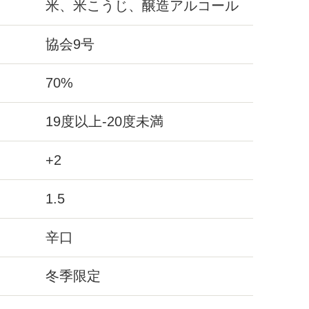
米、米こうじ、醸造アルコール
協会9号
70%
19度以上-20度未満
+2
1.5
辛口
冬季限定