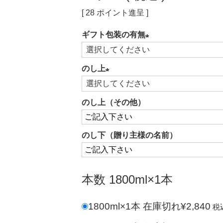
[
28
ポイント進呈 ]
ギフト包装の有無
(必
須)
のし上
(必
須)
のし上（その他）
のし下（贈り主様の名前）
本数
1800ml×1本
1800ml×1本
在庫切れ
¥
2,840
税