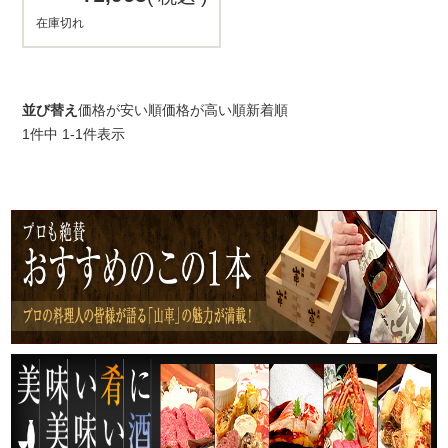
在庫切れ
並び替え
価格が安い順
価格が高い順
新着順
1
件中
1
-
1
件表示