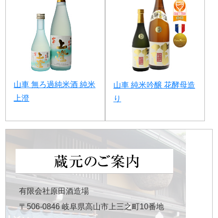
山車 無ろ過純米酒 純米
山車 純米吟醸 花酵母造
上澄
り
有限会社原田酒造場
〒506-0846 岐阜県高山市上三之町10番地