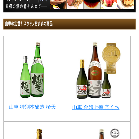
山車 特別本醸造 極天
山車 金印上撰 辛くち