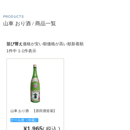
PRODUCTS
山車 おり酒 / 商品一覧
並び替え
価格が安い順
価格が高い順
新着順
1
件中
1
-
1
件表示
山車 おり酒 【原田酒造場】
クール便（冷蔵）
¥
1,965
税込