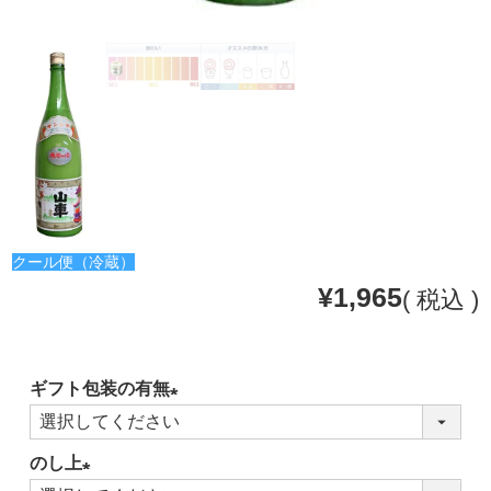
クール便（冷蔵）
¥
1,965
税込
ギフト包装の有無
(必
須)
のし上