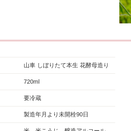
山車 しぼりたて本生 花酵母造り
720ml
要冷蔵
製造年月より未開栓90日
米、米こうじ、醸造アルコール