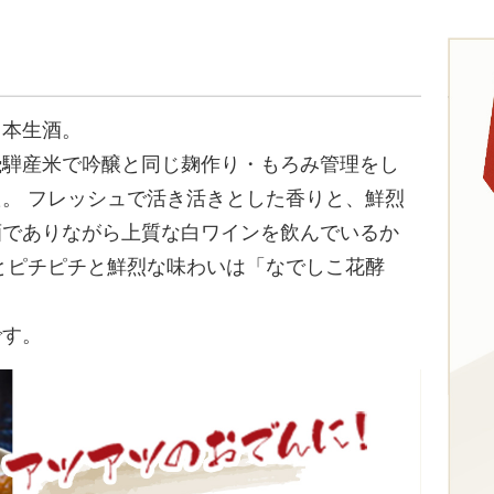
て本生酒。
飛騨産米で吟醸と同じ麹作り・もろみ管理をし
。 フレッシュで活き活きとした香りと、鮮烈
酒でありながら上質な白ワインを飲んでいるか
とピチピチと鮮烈な味わいは「なでしこ花酵
です。