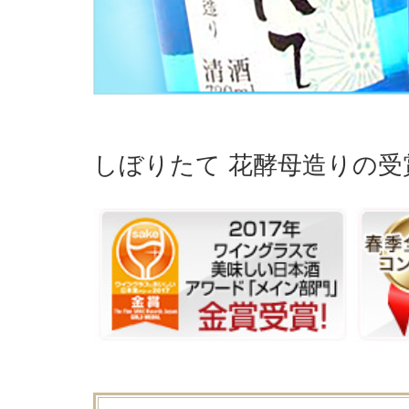
しぼりたて 花酵母造りの受