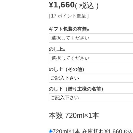
¥
1,660
税込
[
17
ポイント進呈 ]
ギフト包装の有無
(必
須)
のし上
(必
須)
のし上（その他）
のし下（贈り主様の名前）
本数
720ml×1本
720ml×1本
在庫切れ
¥
1,660
税込