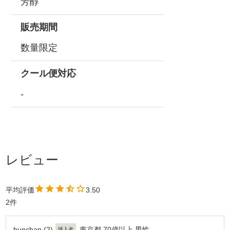
芳醇
販売期間
数量限定
クール便対応
-
3.50
2
bunchan
2
東京都
70歳以上
男性
購入者