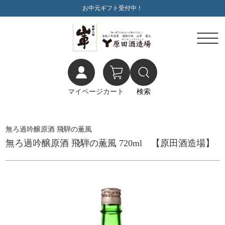
お中元ギフト受付中！
マイページ
カート
検索
無ろ過吟醸原酒 飛騨の薫風
無ろ過吟醸原酒 飛騨の薫風 720ml 【原田酒造場】