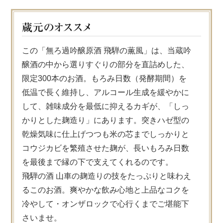
この「無ろ過吟醸原酒 飛騨の薫風」は、当蔵吟
醸酒の中から選りすぐりの部分を直詰めした、
限定300本のお酒。もろみ日数（発酵期間）を
低温で長く維持し、アルコール生成を緩やかに
して、雑味成分を最低に抑えるカギが、「しっ
かりとした麹造り」にあります。突きハゼ型の
乾燥気味に仕上げつつも米の芯までしっかりと
コウジカビを繁殖させた麹が、長いもろみ日数
を最後まで縁の下で支えてくれるのです。
飛騨の酒 山車の麹造りの技をたっぷりと味わえ
るこのお酒。爽やかな飲み心地と上品なコクを
冷やして・オンザロックで心行くまでご堪能下
さいませ。