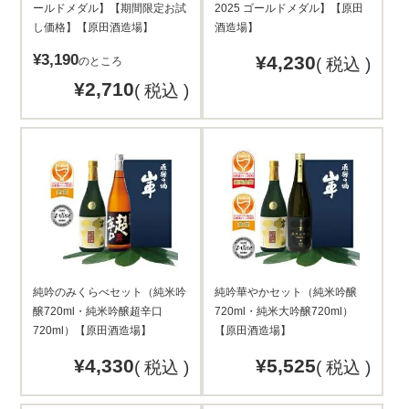
ールドメダル】【期間限定お試
2025 ゴールドメダル】【原田
し価格】【原田酒造場】
酒造場】
¥
3,190
¥
4,230
のところ
税込
¥
2,710
税込
純吟のみくらべセット（純米吟
純吟華やかセット（純米吟醸
醸720ml・純米吟醸超辛口
720ml・純米大吟醸720ml）
720ml）【原田酒造場】
【原田酒造場】
¥
4,330
¥
5,525
税込
税込