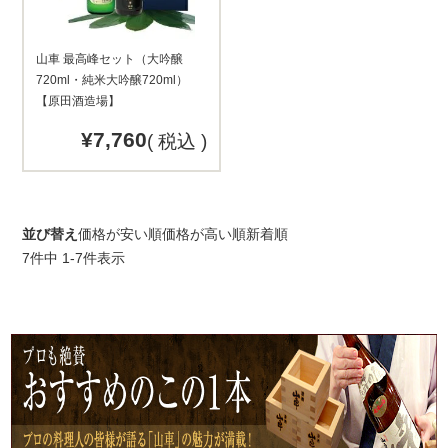
山車 最高峰セット（大吟醸
720ml・純米大吟醸720ml）
【原田酒造場】
¥
7,760
税込
並び替え
価格が安い順
価格が高い順
新着順
7
件中
1
-
7
件表示