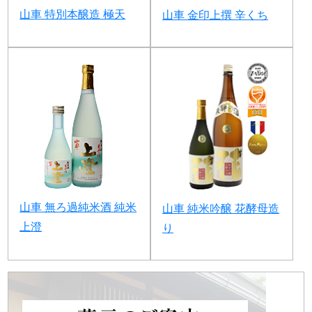
山車 特別本醸造 極天
山車 金印上撰 辛くち
山車 無ろ過純米酒 純米
山車 純米吟醸 花酵母造
上澄
り