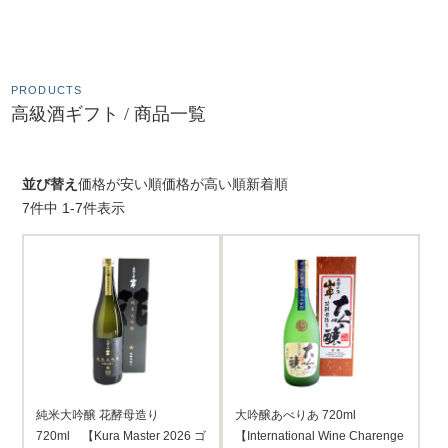
PRODUCTS
高級酒ギフト / 商品一覧
並び替え
価格が安い順
価格が高い順
新着順
7
件中
1
-
7
件表示
純米大吟醸 花酵母造り
大吟醸あべりあ 720ml
720ml 【Kura Master 2026 ゴ
【International Wine Charenge