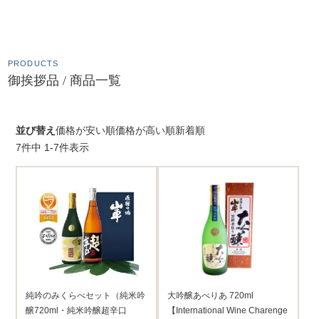
PRODUCTS
御挨拶品 / 商品一覧
並び替え
価格が安い順
価格が高い順
新着順
7
件中
1
-
7
件表示
純吟のみくらべセット（純米吟
大吟醸あべりあ 720ml
醸720ml・純米吟醸超辛口
【International Wine Charenge