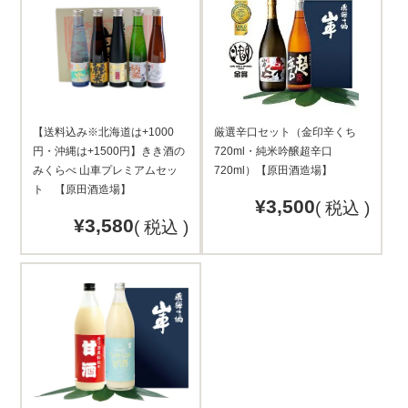
【送料込み※北海道は+1000
厳選辛口セット（金印辛くち
円・沖縄は+1500円】きき酒の
720ml・純米吟醸超辛口
みくらべ 山車プレミアムセッ
720ml）【原田酒造場】
ト 【原田酒造場】
¥
3,500
税込
¥
3,580
税込