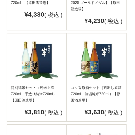
720ml）【原田酒造場】
2025 ゴールドメダル】【原田
酒造場】
¥
4,330
税込
¥
4,230
税込
特別純米セット（純米上澄
コク旨原酒セット（蔵出し原酒
720ml・手造り純米720ml）
720ml・無垢純米720ml）【原
【原田酒造場】
田酒造場】
¥
3,810
¥
3,630
税込
税込