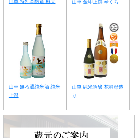
山車 特別本醸造 極天
山車 金印上撰 辛くち
山車 無ろ過純米酒 純米
山車 純米吟醸 花酵母造
上澄
り