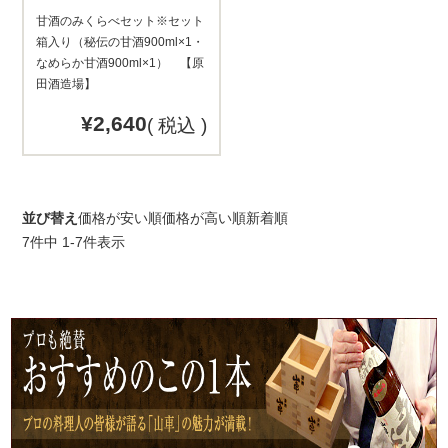
甘酒のみくらべセット※セット
箱入り（秘伝の甘酒900ml×1・
なめらか甘酒900ml×1） 【原
田酒造場】
¥
2,640
税込
並び替え
価格が安い順
価格が高い順
新着順
7
件中
1
-
7
件表示