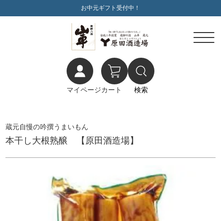
お中元ギフト受付中！
マイページ
カート
検索
蔵元自慢の吟撰うまいもん
本干し大根熟醸 【原田酒造場】