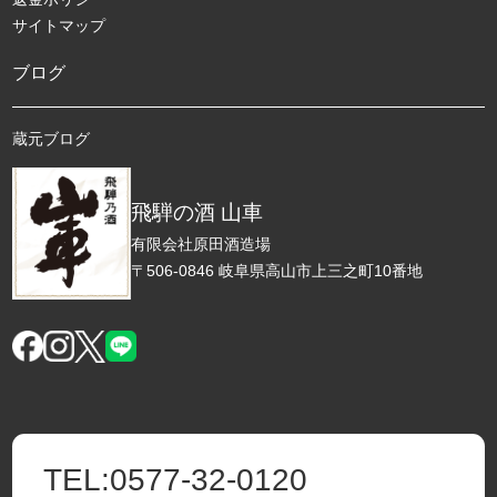
サイトマップ
ブログ
蔵元ブログ
飛騨の酒 山車
有限会社原田酒造場
〒506-0846 岐阜県高山市上三之町10番地
TEL:
0577-32-0120