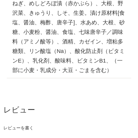
ねぎ、めしどろぼ漬（赤かぶら）、大根、野
沢菜、きゅうり、しそ、生姜。漬け原材料[食
塩、醤油、梅酢、唐辛子]、水あめ、大根、砂
糖、小麦粉、醤油、食塩、七味唐辛子／調味
料（アミノ酸等）、酒精、カゼイン、増粘多
糖類、リン酸塩（Na）、酸化防止剤（ビタミ
ンE）、乳化剤、酸味料、ビタミンB1、（一
部に小麦・乳成分・大豆・ごまを含む）
レビューを書く