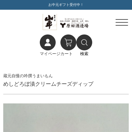
お中元ギフト受付中！
マイページ
カート
検索
蔵元自慢の吟撰うまいもん
めしどろぼ漬クリームチーズディップ