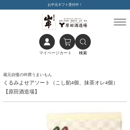
お中元ギフト受付中！
マイページ
カート
検索
蔵元自慢の吟撰うまいもん
くるみよせアソート（こし餡4個、抹茶オレ4個）
【原田酒造場】